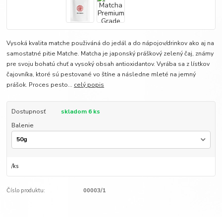
Vysoká kvalita matche použiváná do jedál a do nápojov/drinkov ako aj na
samostatné pitie Matche. Matcha je japonský práškový zelený čaj, známy
pre svoju bohatú chuť a vysoký obsah antioxidantov. Vyrába sa z lístkov
čajovníka, ktoré sú pestované vo štíne a následne mleté na jemný
prášok. Proces pesto...
celý popis
Dostupnosť
skladom 6 ks
Balenie
/
ks
Číslo produktu:
00003/1