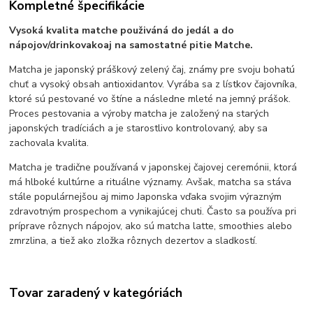
Kompletné špecifikácie
Vysoká kvalita
matche
použiváná
do
jedál
a do
nápojov
/
drinkov
ako
aj
na samostatné pitie
Matche.
Matcha je japonský práškový zelený čaj, známy pre svoju bohatú
chuť a vysoký obsah antioxidantov. Vyrába sa z lístkov čajovníka,
ktoré sú pestované vo štíne a následne mleté na jemný prášok.
Proces pestovania a výroby matcha je založený na starých
japonských tradíciách a je starostlivo kontrolovaný, aby sa
zachovala kvalita.
Matcha je tradične používaná v japonskej čajovej ceremónii, ktorá
má hlboké kultúrne a rituálne významy. Avšak, matcha sa stáva
stále populárnejšou aj mimo Japonska vďaka svojim výrazným
zdravotným prospechom a vynikajúcej chuti. Často sa používa pri
príprave rôznych nápojov, ako sú matcha latte, smoothies alebo
zmrzlina, a tiež ako zložka rôznych dezertov a sladkostí.
Tovar zaradený v kategóriách