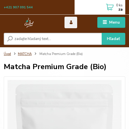
0
ks
+421 907 091 544
za
Menu
Hľadať
Úvod
MATCHA
Matcha Premium Grade (Bio)
Matcha Premium Grade (Bio)